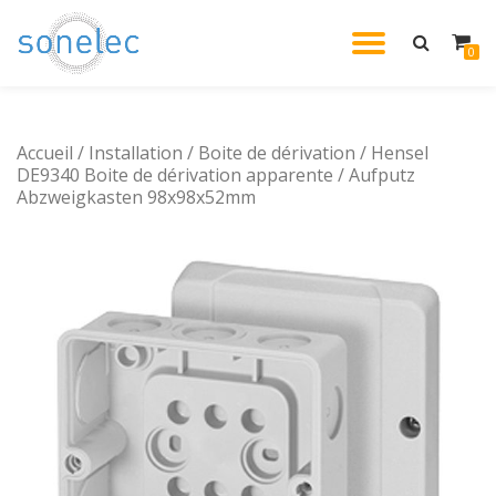
DÉPLIE
0
Aller
au
LA
contenu
Accueil
/
Installation
/
Boite de dérivation
/ Hensel
NAVIG
DE9340 Boite de dérivation apparente / Aufputz
Abzweigkasten 98x98x52mm