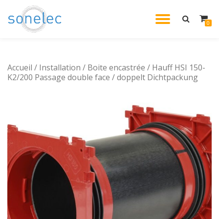
DÉPLIE
0
Aller
au
LA
contenu
Accueil
/
Installation
/
Boite encastrée
/ Hauff HSI 150-
NAVIG
K2/200 Passage double face / doppelt Dichtpackung