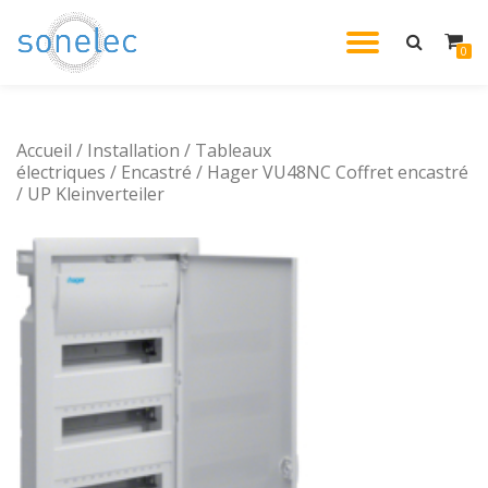
DÉPLIE
0
Aller
au
LA
contenu
Accueil
/
Installation
/
Tableaux
NAVIG
électriques
/
Encastré
/ Hager VU48NC Coffret encastré
/ UP Kleinverteiler