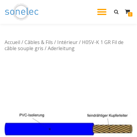
DÉPLIE
0
Aller
au
LA
contenu
Accueil
/
Câbles & Fils
/
Intérieur
/ H05V-K 1 GR Fil de
NAVIG
câble souple gris / Aderleitung