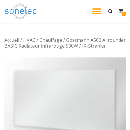
DÉPLIE
0
Aller
au
LA
contenu
Accueil
/
HVAC
/
Chauffage
/ Gossmann A500 Allrounder
NAVIG
BASIC Radiateur infrarouge 500W / IR-Strahler