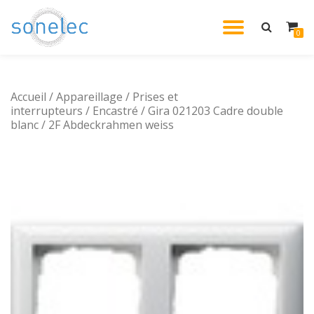
DÉPLIE
0
Aller
au
LA
contenu
Accueil
/
Appareillage
/
Prises et
NAVIG
interrupteurs
/
Encastré
/ Gira 021203 Cadre double
blanc / 2F Abdeckrahmen weiss