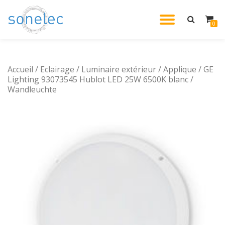
DÉPLIE
0
Aller
au
LA
contenu
Accueil
/
Eclairage
/
Luminaire extérieur
/
Applique
NAVIG
/ GE
Lighting 93073545 Hublot LED 25W 6500K blanc /
Wandleuchte