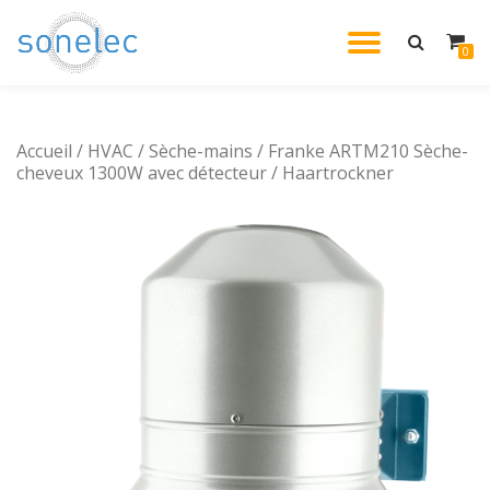
DÉPLIE
0
Aller
au
LA
contenu
Accueil
/
HVAC
/
Sèche-mains
/ Franke ARTM210 Sèche-
NAVIG
cheveux 1300W avec détecteur / Haartrockner