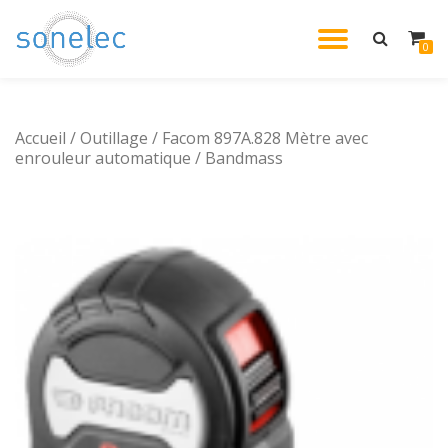
DÉPLIE
0
Aller
au
LA
contenu
Accueil
/
Outillage
/ Facom 897A.828 Mètre avec
NAVIG
enrouleur automatique / Bandmass