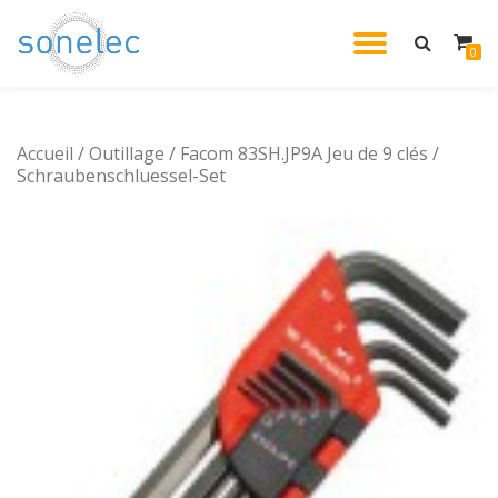
DÉPLIE
0
Aller
au
LA
contenu
Accueil
/
Outillage
/ Facom 83SH.JP9A Jeu de 9 clés /
NAVIG
Schraubenschluessel-Set