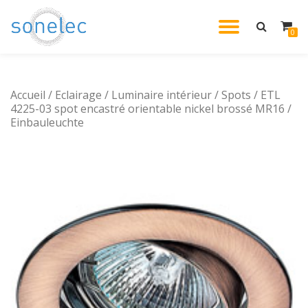
DÉPLIE
0
Aller
au
LA
contenu
Accueil
/
Eclairage
/
Luminaire intérieur
/
Spots
NAVIG
/ ETL
4225-03 spot encastré orientable nickel brossé MR16 /
Einbauleuchte