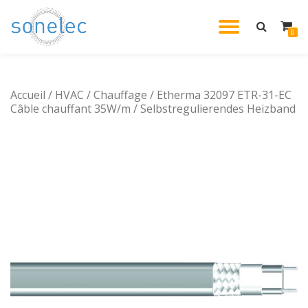
DÉPLIE
0
Aller
au
LA
contenu
Accueil
/
HVAC
/
Chauffage
/ Etherma 32097 ETR-31-EC
NAVIG
Câble chauffant 35W/m / Selbstregulierendes Heizband