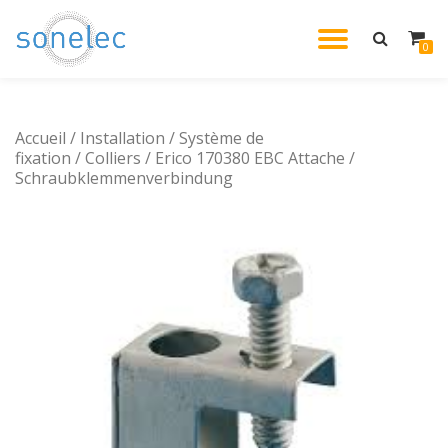
DÉPLIE
0
Aller
au
LA
contenu
Accueil
/
Installation
/
Système de
NAVIG
fixation
/
Colliers
/ Erico 170380 EBC Attache /
Schraubklemmenverbindung