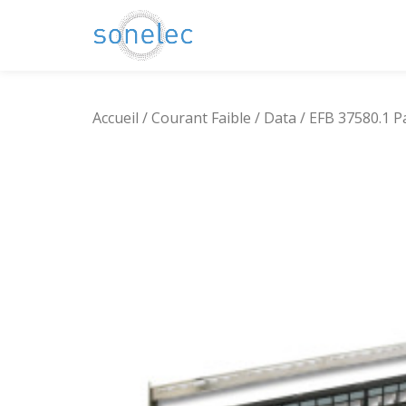
Aller
au
contenu
Accueil
/
Courant Faible
/
Data
/ EFB 37580.1 P