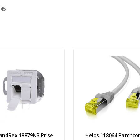
J45
andRex 18879NB Prise
Helos 118064 Patchco