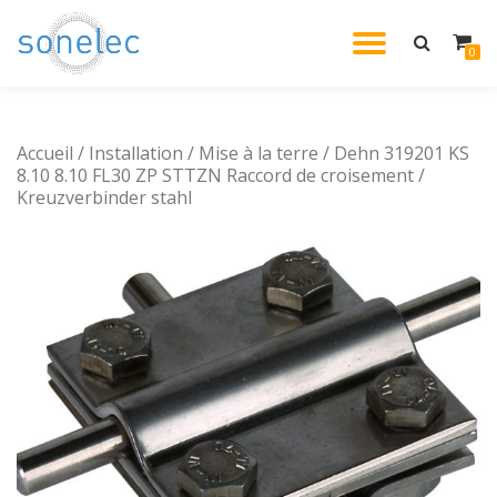
DÉPLIE
0
Aller
au
LA
contenu
Accueil
/
Installation
/
Mise à la terre
/ Dehn 319201 KS
NAVIG
8.10 8.10 FL30 ZP STTZN Raccord de croisement /
Kreuzverbinder stahl