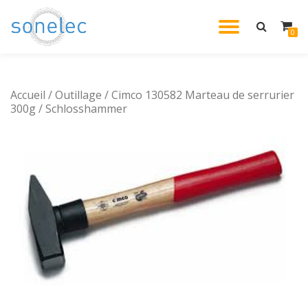
DÉPLIE
0
Aller
au
LA
contenu
Accueil
/
Outillage
/ Cimco 130582 Marteau de serrurier
NAVIG
300g / Schlosshammer