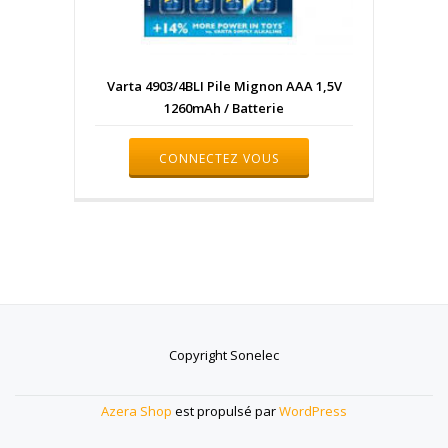
Varta 4903/4BLI Pile Mignon AAA 1,5V
1260mAh / Batterie
CONNECTEZ VOUS
Copyright Sonelec
Menu
secondaire
Azera Shop
est propulsé par
WordPress