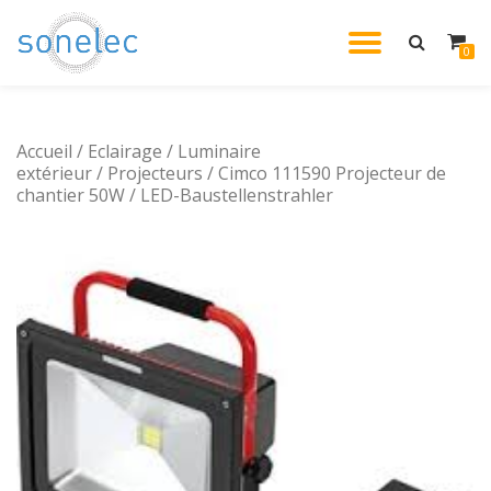
DÉPLIE
0
Aller
au
LA
contenu
Accueil
/
Eclairage
/
Luminaire
NAVIG
extérieur
/
Projecteurs
/ Cimco 111590 Projecteur de
chantier 50W / LED-Baustellenstrahler