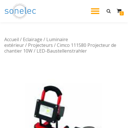
DÉPLIE
0
Aller
au
LA
contenu
Accueil
/
Eclairage
/
Luminaire
NAVIG
extérieur
/
Projecteurs
/ Cimco 111580 Projecteur de
chantier 10W / LED-Baustellenstrahler