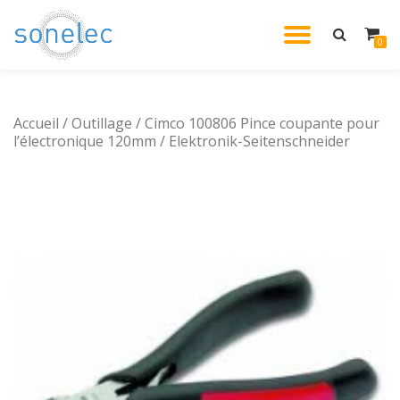
DÉPLIE
0
Aller
au
LA
contenu
Accueil
/
Outillage
/ Cimco 100806 Pince coupante pour
NAVIG
l’électronique 120mm / Elektronik-Seitenschneider