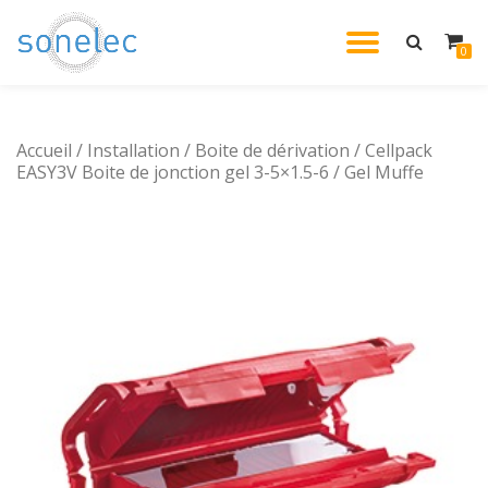
DÉPLIE
0
Aller
au
LA
contenu
Accueil
/
Installation
/
Boite de dérivation
/ Cellpack
NAVIG
EASY3V Boite de jonction gel 3-5×1.5-6 / Gel Muffe