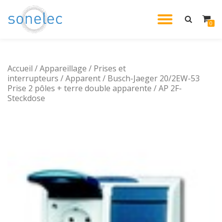
DÉPLIE
0
Aller
au
LA
contenu
Accueil
/
Appareillage
/
Prises et
NAVIG
interrupteurs
/
Apparent
/ Busch-Jaeger 20/2EW-53
Prise 2 pôles + terre double apparente / AP 2F-
Steckdose