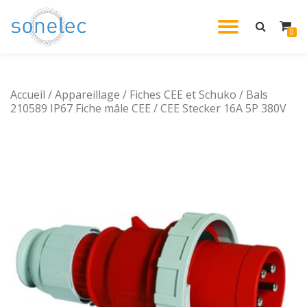
DÉPLIE
0
Aller
au
LA
contenu
Accueil
/
Appareillage
/
Fiches CEE et Schuko
NAVIG
/ Bals
210589 IP67 Fiche mâle CEE / CEE Stecker 16A 5P 380V