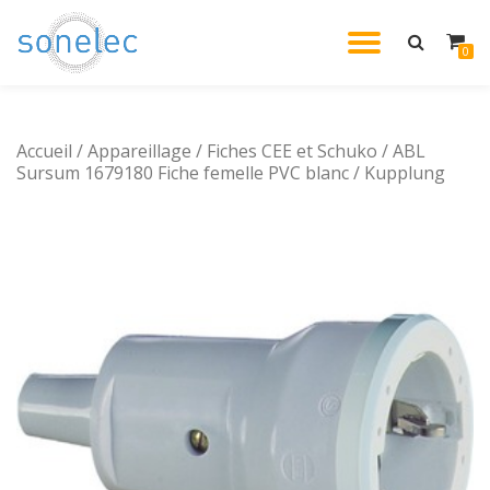
DÉPLIE
0
Aller
au
LA
contenu
Accueil
/
Appareillage
/
Fiches CEE et Schuko
NAVIG
/ ABL
Sursum 1679180 Fiche femelle PVC blanc / Kupplung