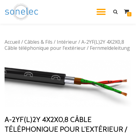
DÉPLIE
0
Aller
au
LA
contenu
Accueil
/
Câbles & Fils
/
Intérieur
/ A-2YF(L)2Y 4X2X0,8
NAVIG
Câble téléphonique pour l’extérieur / Fernmeldeleitung
A-2YF(L)2Y 4X2X0,8 CÂBLE
TÉLÉPHONIQUE POUR L’EXTÉRIEUR /