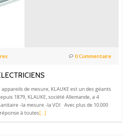
l’efficacité
énergétique
res
0 Commentaire
ELECTRICIENS
es appareils de mesure, KLAUKE est un des géants
epuis 1879, KLAUKE, société Allemande, a 4
sanitaire -la mesure -la VDI Avec plus de 10.000
En
 réponse à toutes
[…]
savoir
plus
surKLAUKE