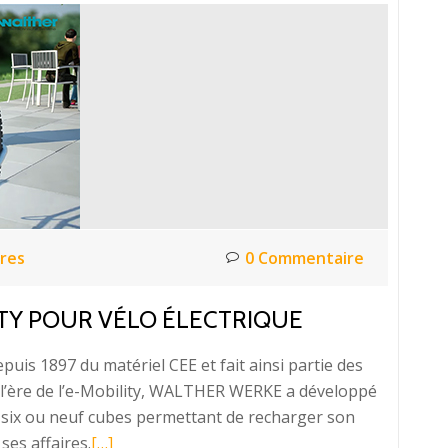
–
ALL
IN
ONE
pour
Electriciens
res
0 Commentaire
TY POUR VÉLO ÉLECTRIQUE
s 1897 du matériel CEE et fait ainsi partie des
l’ère de l’e-Mobility, WALTHER WERKE a développé
s, six ou neuf cubes permettant de recharger son
En
es affaires.
[…]