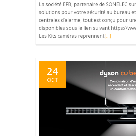
La société EFB, partenaire de SONELEC su
solutions pour votre sécurité au bureau et
centrales d’alarme, tout est conçu pour une
disponibles sous le lien suivant https://w
En
Les Kits caméras reprennent
[…]
savoir
plus
surEFB
–
24
La
OCT
sécurité
avant
tout
!