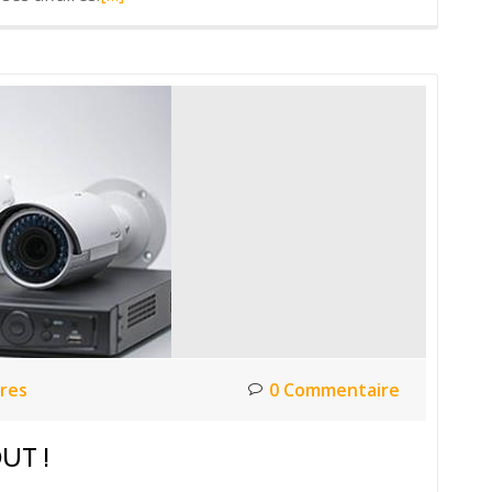
savoir
plus
surWALTHER
WERKE
–
e-
Mobility
pour
vélo
électrique
res
0 Commentaire
UT !