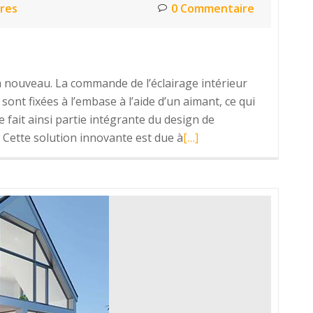
res
0 Commentaire
 nouveau. La commande de l’éclairage intérieur
ont fixées à l’embase à l’aide d’un aimant, ce qui
e fait ainsi partie intégrante du design de
En
é. Cette solution innovante est due à
[…]
savoir
plus
surJUNG
–
Plug&Light