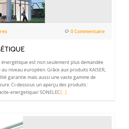
res
0 Commentaire
GÉTIQUE
acité énergétique est non seulement plus demandée
au niveau européen. Grâce aux produits KAISER,
alité garantie mais aussi une vaste gamme de
rieure. Ci-dessous un aperçu des produits :
En
cacite-energetique/ SONELEC
[…]
savoir
plus
surKAISER
–