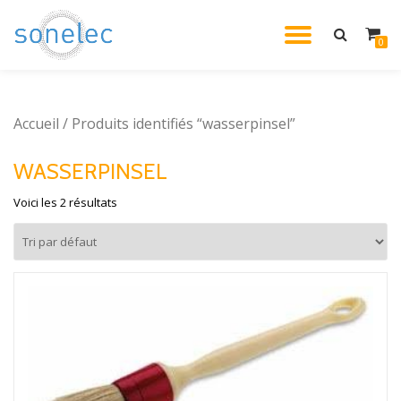
DÉPLIE
0
Aller
au
LA
contenu
Accueil
/ Produits identifiés “wasserpinsel”
NAVIG
WASSERPINSEL
Voici les 2 résultats