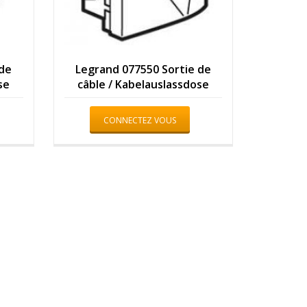
 de
Legrand 077550 Sortie de
se
câble / Kabelauslassdose
CONNECTEZ VOUS