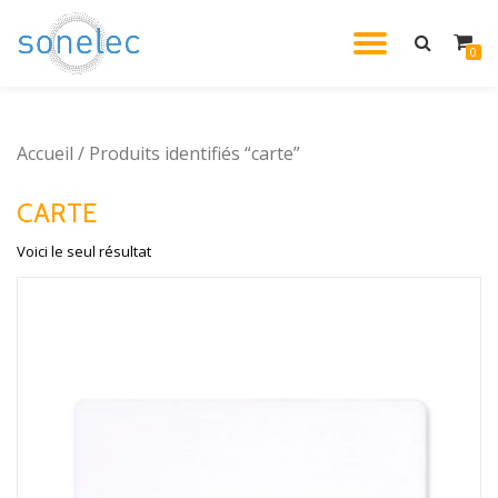
DÉPLIE
0
Aller
au
LA
contenu
Accueil
/ Produits identifiés “carte”
NAVIG
CARTE
Voici le seul résultat