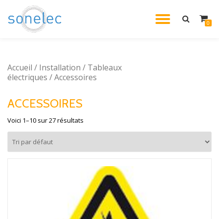
DÉPLIE
0
Aller
au
LA
contenu
Accueil
/
Installation
/
Tableaux
NAVIG
électriques
/ Accessoires
ACCESSOIRES
Voici 1–10 sur 27 résultats